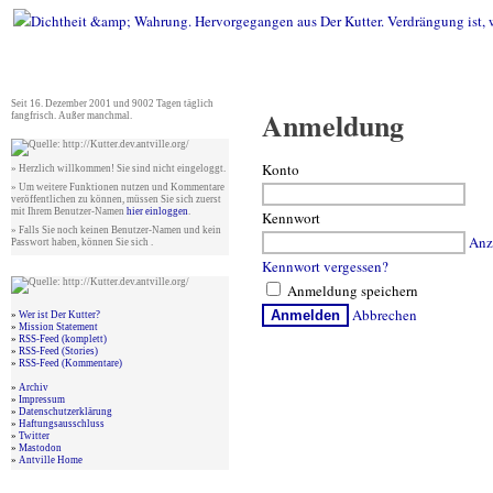
Seit 16. Dezember 2001 und 9002 Tagen täglich
Anmeldung
fangfrisch. Außer manchmal.
Konto
» Herzlich willkommen! Sie sind nicht eingeloggt.
» Um weitere Funktionen nutzen und Kommentare
veröffentlichen zu können, müssen Sie sich zuerst
mit Ihrem Benutzer-Namen
hier einloggen
.
Kennwort
» Falls Sie noch keinen Benutzer-Namen und kein
Anz
Passwort haben, können Sie sich .
Kennwort vergessen?
Anmeldung speichern
Abbrechen
Anmelden
»
Wer ist Der Kutter?
»
Mission Statement
»
RSS-Feed (komplett)
»
RSS-Feed (Stories)
»
RSS-Feed (Kommentare)
»
Archiv
»
Impressum
»
Datenschutzerklärung
»
Haftungsausschluss
»
Twitter
»
Mastodon
»
Antville Home